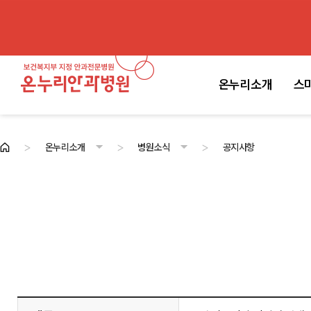
온누리소개
스
>
>
>
온누리소개
병원소식
공지사항
온누리소개
스마일라식센터
백내장·노안센터
안과전문센터
진료안내
고객센터
병원소개
의료진
첨단시스템
병원둘러보기
병원소식