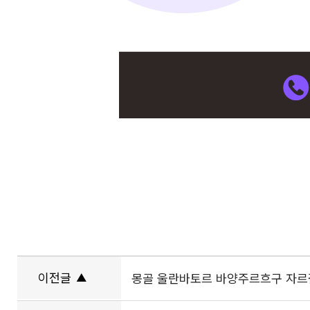
이전글
▲
몽골 울란바토르 바양주르흐구 자르