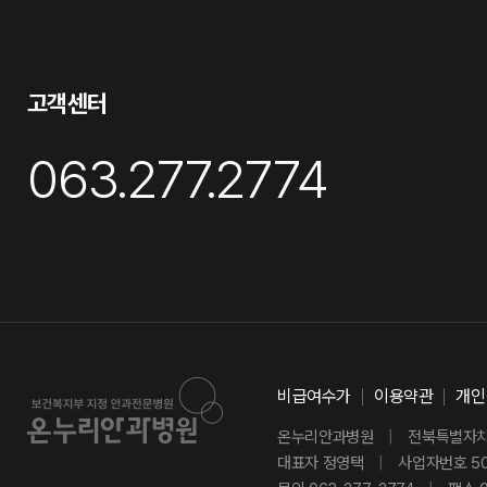
고객센터
063.277.2774
비급여수가
이용약관
개인
온누리안과병원
|
전북특별자치도
대표자 정영택
|
사업자번호 501