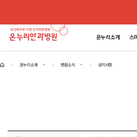
온누리소개
스
>
>
>
온누리소개
병원소식
공지사항
온누리소개
스마일라식센터
백내장·노안센터
안과전문센터
진료안내
고객센터
병원소개
의료진
첨단시스템
병원둘러보기
병원소식