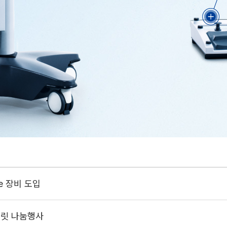
e 장비 도입
콜릿 나눔행사