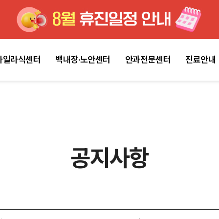
마일라식센터
백내장·노안센터
안과전문센터
진료안내
공지사항