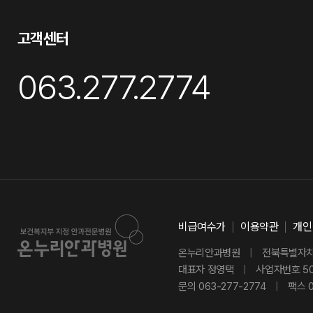
고객센터
063.277.2774
비급여수가
이용약관
개인
온누리안과병원
|
전북특별자치도
대표자 정영택
|
사업자번호 501
문의 063-277-2774
|
팩스 0