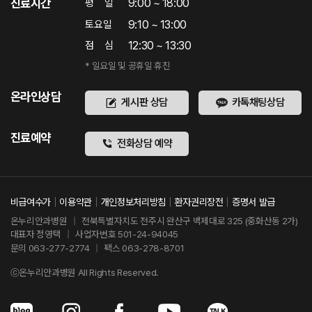
진료시간
9:00 ~ 18:00
평
일
9:10 ~ 13:00
토요일
12:30 ~ 13:30
점
심
* 일요일 및 공휴일 휴진
온라인상담
게시판 상담
카톡채팅상담
진료예약
전화상담 예약
비급여수가
이용약관
개인정보처리방침
환자권리장전
증명서 발급
온누리안과병원
|
전북특별자치도 전주시 완산구 백제대로 325 (중화산동 2가)
대표자 정영택
|
사업자번호 501-24-94045
문의 063-277-2774
|
팩스 063-278-8701
ⓒ온누리안과병원 All Rights Reserved.