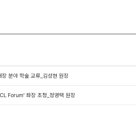
및 녹내장 분야 학술 교류_김성현 원장
 ICL Forum’ 좌장 초청_정영택 원장