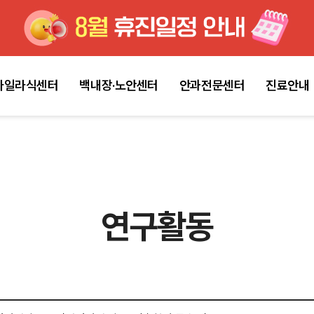
마일라식센터
백내장·노안센터
안과전문센터
진료안내
연구활동