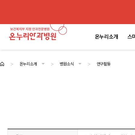
온누리소개
스
>
>
>
온누리소개
병원소식
연구활동
온누리소개
스마일라식센터
백내장·노안센터
안과전문센터
진료안내
고객센터
병원소개
의료진
첨단시스템
병원둘러보기
병원소식