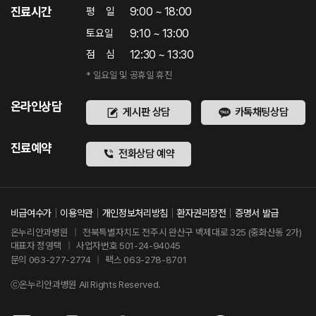
진료시간
9:00 ~ 18:00
평
일
9:10 ~ 13:00
토요일
12:30 ~ 13:30
점
심
* 일요일 및 공휴일 휴진
온라인상담
게시판 상담
카톡채팅상담
진료예약
전화상담 예약
비급여수가
이용약관
개인정보처리방침
환자권리장전
증명서 발급
온누리안과병원
|
전북특별자치도 전주시 완산구 백제대로 325 (중화산동 2가)
대표자 정영택
|
사업자번호 501-24-94045
문의 063-277-2774
|
팩스 063-278-8701
ⓒ온누리안과병원 All Rights Reserved.