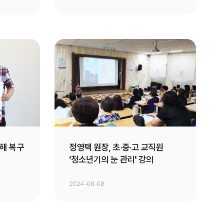
해 복구
정영택 원장, 초·중·고 교직원
'청소년기의 눈 관리' 강의
2024-08-08