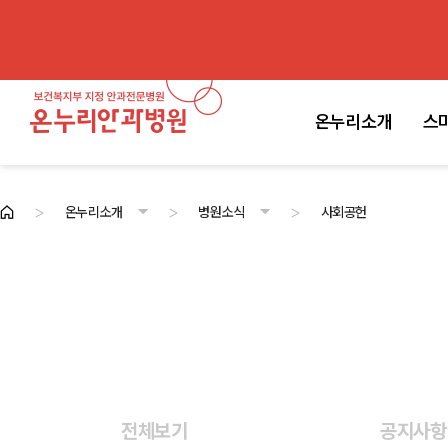
온누리소개
스
>
>
>
온누리소개
병원소식
사회공헌
온누리소개
스마일라식센터
백내장·노안센터
안과전문센터
진료안내
고객센터
병원소개
의료진
첨단시스템
병원둘러보기
병원소식
전체보기
공지사항