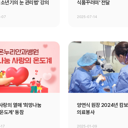
청소년기의 눈 관리법’ 강의
식품꾸러미' 전달
-07
2025-07-14
 사랑의 열매 '희망나눔
양연식 원장 2024년 캄
온도계' 동참
의료봉사
-17
2025-01-09