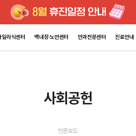
마일라식센터
백내장·노안센터
안과전문센터
진료안내
사회공헌
언론보도