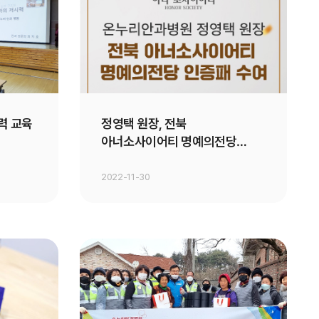
력 교육
정영택 원장, 전북
아너소사이어티 명예의전당
인증패 수여
2022-11-30