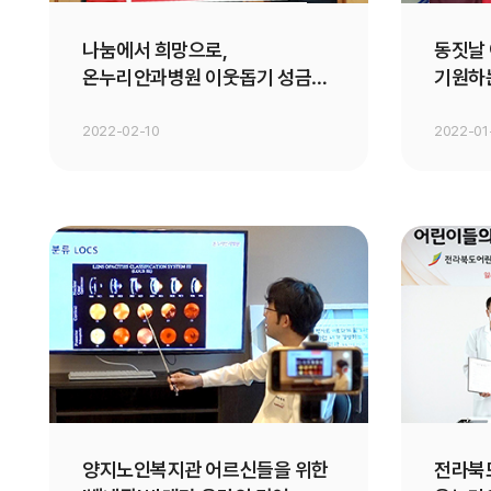
나눔에서 희망으로,
동짓날
온누리안과병원 이웃돕기 성금
기원하는
기부
2022-02-10
2022-01
양지노인복지관 어르신들을 위한
전라북