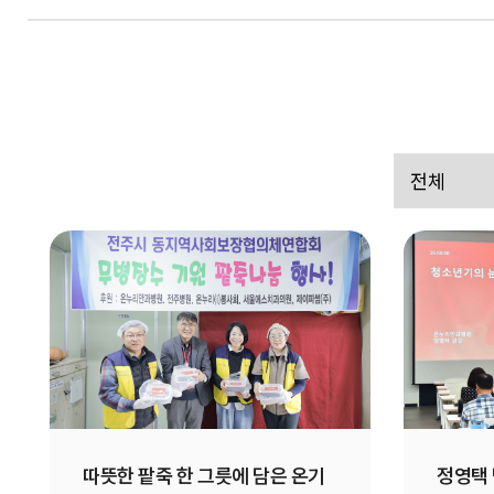
따뜻한 팥죽 한 그릇에 담은 온기
정영택 