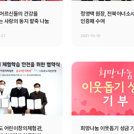
 어르신들의 건강을
정영택 원장, 전북아너소
 사랑의 동지 팥죽 나눔
인증패 수여
-27
2021-10-15
도 어린이창의체험관,
희망나눔 이웃돕기 성금 