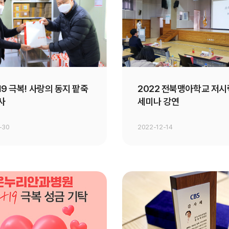
9 극복! 사랑의 동지 팥죽
2022 전북맹아학교 저시
사
세미나 강연
-30
2022-12-14