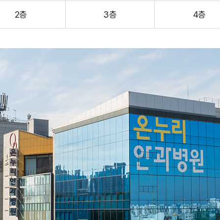
2층
3층
4층