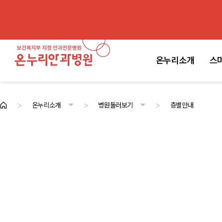
온누리소개
스
>
>
>
온누리소개
병원둘러보기
층별안내
온누리소개
스마일라식센터
백내장·노안센터
안과전문센터
진료안내
고객센터
병원소개
의료진
첨단시스템
병원둘러보기
병원소식