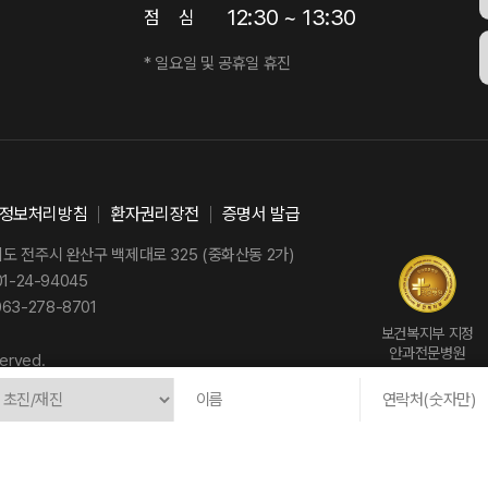
12:30 ~ 13:30
점
심
* 일요일 및 공휴일 휴진
정보처리방침
환자권리장전
증명서 발급
 전주시 완산구 백제대로 325 (중화산동 2가)
-24-94045
63-278-8701
보건복지부 지정
안과전문병원
erved.