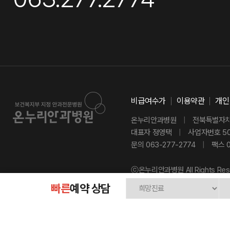
비급여수가
이용약관
개인
온누리안과병원
|
전북특별자치도
대표자 정영택
|
사업자번호 501
문의 063-277-2774
|
팩스 0
ⓒ온누리안과병원 All Rights Res
빠른
예약 상담