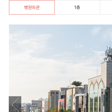
병원외관
1층