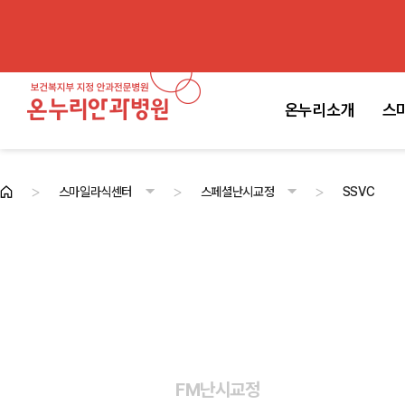
온누리소개
스
>
>
>
스마일라식센터
스페셜난시교정
SSVC
온누리소개
스마일라식센터
백내장·노안센터
안과전문센터
진료안내
고객센터
센터소개
스마일라식
비쥬라식 · 라섹
렌즈삽입술
각막강화술
스페셜난시교정
수술 전 · 후 주의사항
FM난시교정