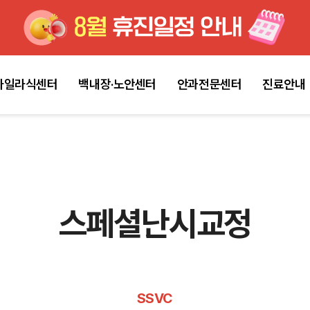
마일라식센터
백내장·노안센터
안과전문센터
진료안내
스페셜난시교정
SSVC