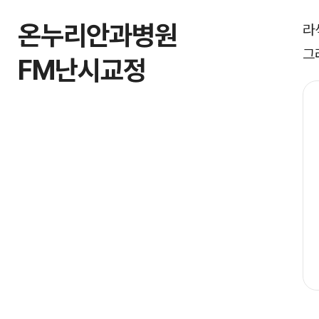
온누리안과병원
라
그
FM난시교정