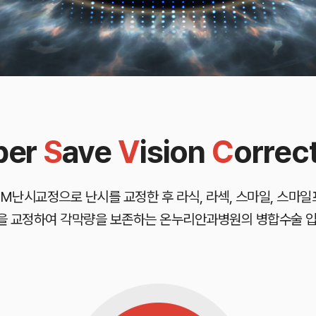
per
S
ave
V
ision
C
orrec
M난시교정으로 난시를 교정한 후 라식, 라섹, 스마일, 스마일
을 교정하여 각막량을 보존하는 온누리안과병원의 병합수술 입