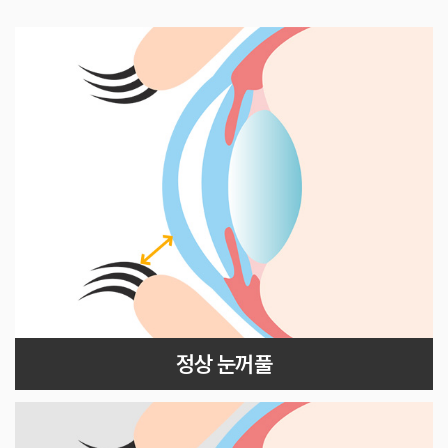
정상 눈꺼풀