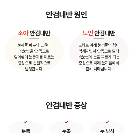
안검내반 원인
소아
안검내반
노인
안검내반
눈꺼풀 피부와 근육이
노화로 아래 눈꺼풀의 힘이
속눈썹을 안 쪽으로
약해지면서
안쪽으로 밀려
밀어넣어
눈동자를 찌르는
속눈썹이
눈을 찌르게 되는
증상으로
선천적으로
증상으로
아래 눈꺼풀에서
발생합니다.
흔히 나타납니다.
안검내반 증상
눈물
눈곱
눈 부심