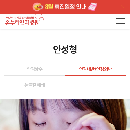
안성형
안검하수
안검내반/안검외반
눈물길 폐쇄