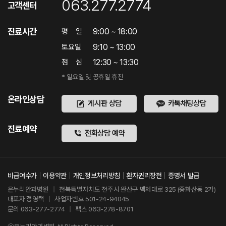
063.277.2774
고객센터
진료시간
9:00 ~ 18:00
평
일
9:10 ~ 13:00
토요일
12:30 ~ 13:30
점
심
* 일요일 및 공휴일 휴진
온라인상담
게시판 상담
카톡채팅상담
진료예약
전화상담 예약
비급여수가
이용약관
개인정보처리방침
환자권리장전
증명서 발급
온누리안과병원
|
전북특별자치도 전주시 완산구 백제대로 325 (중화산동 2가)
대표자 정영택
|
사업자번호 501-24-94045
문의 063-277-2774
|
팩스 063-278-8701