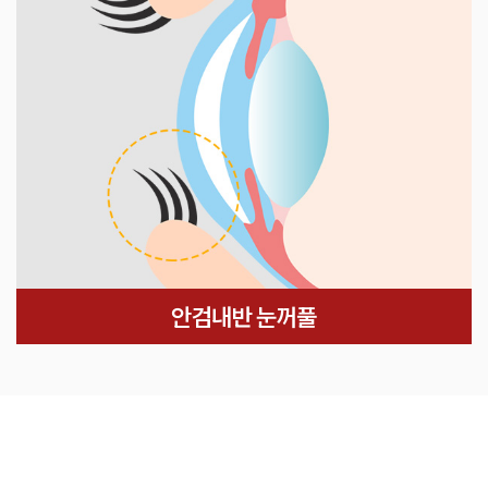
안검내반 눈꺼풀