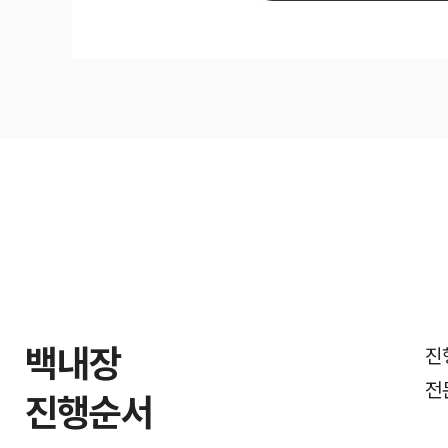
백내장
진
전
진행순서