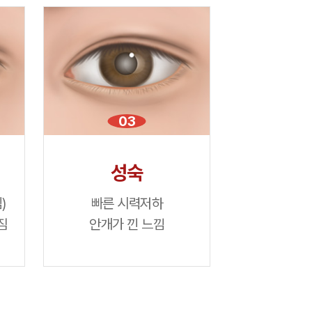
03
성숙
)
빠른 시력저하
짐
안개가 낀 느낌