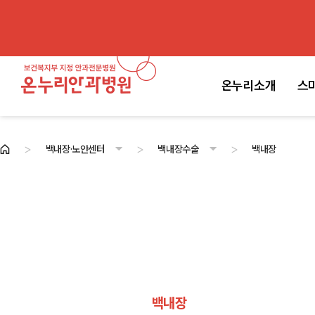
온누리소개
스
>
>
>
백내장·노안센터
백내장수술
백내장
온누리소개
스마일라식센터
백내장·노안센터
안과전문센터
진료안내
고객센터
센터소개
백내장수술
노안교정술
수술 전 · 후 주의사항
백내장