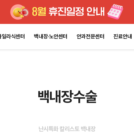
마일라식센터
백내장·노안센터
안과전문센터
진료안내
백내장수술
난시특화 칼리스토 백내장