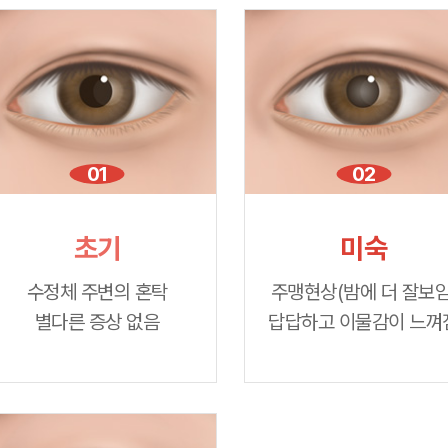
01
02
초기
미숙
수정체 주변의 혼탁
주맹현상(밤에 더 잘보임
별다른 증상 없음
답답하고 이물감이 느껴