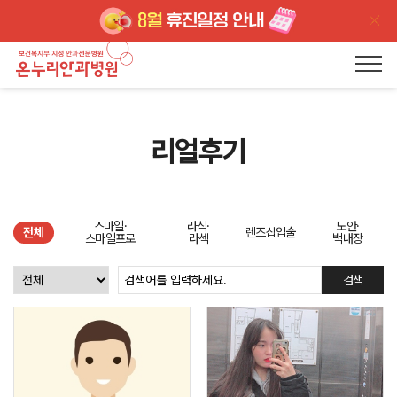
리얼후기
스마일·
라식·
노안·
전체
렌즈삽입술
스마일프로
라섹
백내장
검색