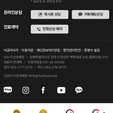
* 일요일 및 공휴일 휴진
온라인상담
게시판 상담
카톡채팅상담
진료예약
전화상담 예약
비급여수가
이용약관
개인정보처리방침
환자권리장전
증명서 발급
온누리안과병원
|
전북특별자치도 전주시 완산구 백제대로 325 (중화산동 2가)
대표자 정영택
|
사업자번호 501-24-94045
문의 063-277-2774
|
팩스 063-278-8701
ⓒ온누리안과병원 All Rights Reserved.