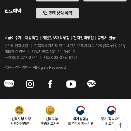
진료예약
전화상담 예약
비급여수가
이용약관
개인정보처리방침
환자권리장전
증명서 발급
온누리안과병원
|
전북특별자치도 전주시 완산구 백제대로 325 (중화산동 2가)
대표자 정영택
|
사업자번호 501-24-94045
문의 063-277-2774
|
팩스 063-278-8701
ⓒ온누리안과병원 All Rights Reserved.
보건복지부 지정
보건복지부
국가감염병
장기(각막)이식
안과전문병원
인증의료기관
표본감시 자문기관
의료기관