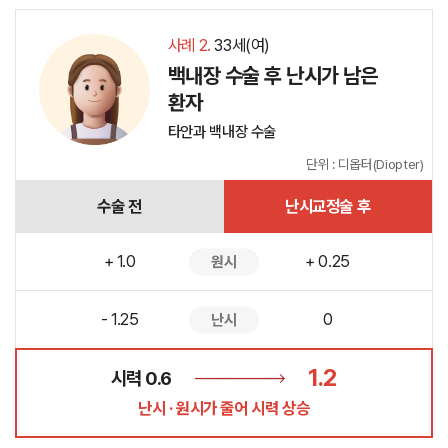
사례 2.
33세(여)
백내장 수술 후
난시가 남은
환자
타안과 백내장 수술
단위 : 디옵터(Diopter)
수술 전
난시교정술 후
+ 1.0
+ 0.25
원시
- 1.25
0
난시
1.2
시력 0.6
난시 · 원시가 줄어 시력 상승