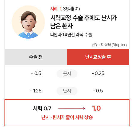
사례 1.
36세(여)
시력교정 수술 후에도 난시가
남은 환자
타안과 14년전 라식 수술
단위 : 디옵터(Diopter)
수술 전
난시교정술 후
+ 0.5
- 0.25
근시
- 1.25
- 0.5
난시
1.0
시력 0.7
난시 · 원시가 줄어 시력 상승